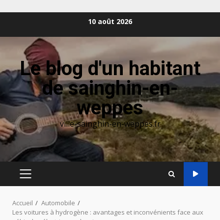
Aller
10 août 2026
au
contenu
Le blog d'un habitant
de sainghin-en-
weppes
ville-sainghin-en-weppes.fr
MENU
PRINCIPAL
Accueil
Automobile
Les voitures à hydrogène : avantages et inconvénients face aux