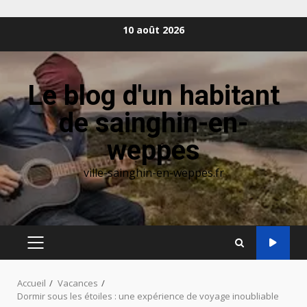
Aller
10 août 2026
au
contenu
Le blog d'un habitant
de sainghin-en-
weppes
ville-sainghin-en-weppes.fr
MENU
PRINCIPAL
Accueil
Vacances
Dormir sous les étoiles : une expérience de voyage inoubliable