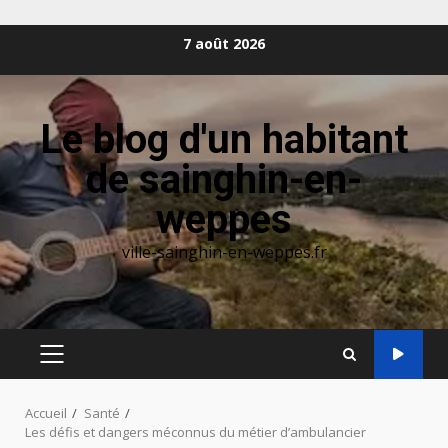
Aller
7 août 2026
au
contenu
Le blog d'un habitant
de sainghin-en-
weppes
ville-sainghin-en-weppes.fr
MENU
PRINCIPAL
Accueil
Santé
Les défis et dangers méconnus du métier d’ambulancier