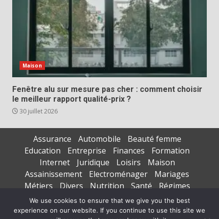
Maison
Fenêtre alu sur mesure pas cher : comment choisir
le meilleur rapport qualité-prix ?
30 juillet 2026
Assurance
Automobile
Beauté femme
Education
Entreprise
Finances
Formation
Internet
Juridique
Loisirs
Maison
Assainissement
Electroménager
Mariages
Métiers
Divers
Nutrition
Santé
Régimes
Seniors
Sports
Vacances
We use cookies to ensure that we give you the best
experience on our website. If you continue to use this site we
Copyright © All rights reserved.
|
DarkNews
par AF