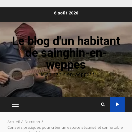
Aller
6 août 2026
au
contenu
Le blog d'un habitant
de sainghin-en-
weppes
ville-sainghin-en-weppes.fr
MENU
PRINCIPAL
Accueil
Nutrition
Conseils pratiques pour créer un espace sécurisé et confortable