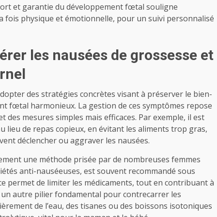
onfort et garantie du développement fœtal souligne
a fois physique et émotionnelle, pour un suivi personnalisé
érer les nausées de grossesse et
rnel
adopter des stratégies concrètes visant à préserver le bien-
ent fœtal harmonieux. La gestion de ces symptômes repose
t des mesures simples mais efficaces. Par exemple, il est
au lieu de repas copieux, en évitant les aliments trop gras,
vent déclencher ou aggraver les nausées.
galement une méthode prisée par de nombreuses femmes
riétés anti-nauséeuses, est souvent recommandé sous
uce permet de limiter les médicaments, tout en contribuant à
t un autre pilier fondamental pour contrecarrer les
èrement de l’eau, des tisanes ou des boissons isotoniques