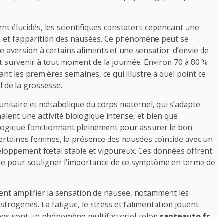
t élucidés, les scientifiques constatent cependant une
CG et l’apparition des nausées. Ce phénomène peut se
e aversion à certains aliments et une sensation d’envie de
t survenir à tout moment de la journée. Environ 70 à 80 %
t les premières semaines, ce qui illustre à quel point ce
 de la grossesse.
nitaire et métabolique du corps maternel, qui s’adapte
gnalent une activité biologique intense, et bien que
logique fonctionnant pleinement pour assurer le bon
ertaines femmes, la présence des nausées coïncide avec un
eloppement fœtal stable et vigoureux. Ces données offrent
êne pour souligner l’importance de ce symptôme en terme de
ent amplifier la sensation de nausée, notamment les
trogènes. La fatigue, le stress et l’alimentation jouent
sées sont un phénomène multifactoriel selon
santeauto.fr
.