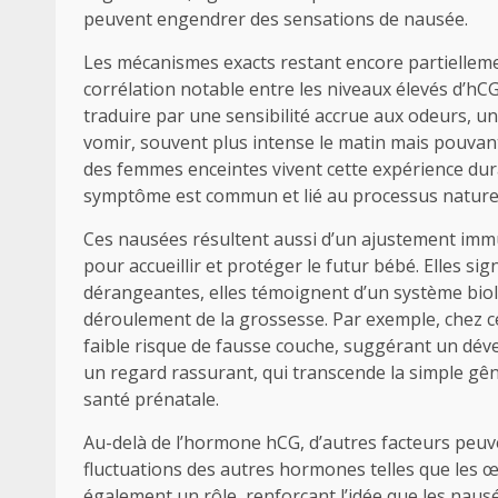
peuvent engendrer des sensations de nausée.
Les mécanismes exacts restant encore partiellemen
corrélation notable entre les niveaux élevés d’h
traduire par une sensibilité accrue aux odeurs, un
vomir, souvent plus intense le matin mais pouvan
des femmes enceintes vivent cette expérience duran
symptôme est commun et lié au processus naturel
Ces nausées résultent aussi d’un ajustement immu
pour accueillir et protéger le futur bébé. Elles si
dérangeantes, elles témoignent d’un système bio
déroulement de la grossesse. Par exemple, chez c
faible risque de fausse couche, suggérant un dév
un regard rassurant, qui transcende la simple g
santé prénatale.
Au-delà de l’hormone hCG, d’autres facteurs peuv
fluctuations des autres hormones telles que les œs
également un rôle, renforçant l’idée que les nau