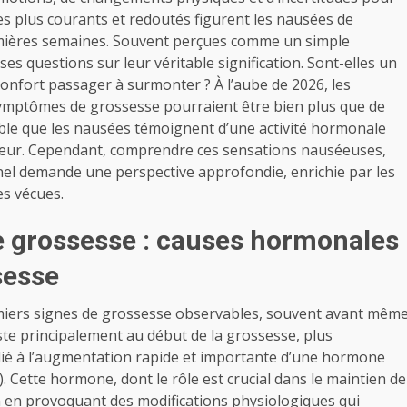
 plus courants et redoutés figurent les nausées de
emières semaines. Souvent perçues comme un simple
 questions sur leur véritable signification. Sont-elles un
onfort passager à surmonter ? À l’aube de 2026, les
symptômes de grossesse pourraient être bien plus que de
mble que les nausées témoignent d’une activité hormonale
teur. Cependant, comprendre ces sensations nauséeuses,
rnel demande une perspective approfondie, enrichie par les
es vécues.
 grossesse : causes hormonales
sesse
miers signes de grossesse observables, souvent avant mêm
te principalement au début de la grossesse, plus
 lié à l’augmentation rapide et importante d’une hormone
ette hormone, dont le rôle est crucial dans le maintien de
an en provoquant des modifications physiologiques qui