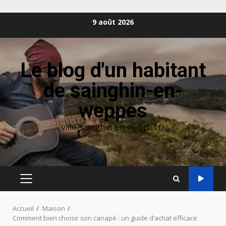
Aller
9 août 2026
au
contenu
Le blog d'un habitant
de sainghin-en-
weppes
ville-sainghin-en-weppes.fr
MENU
PRINCIPAL
Accueil
Maison
Comment bien choisir son canapé : un guide d’achat efficace