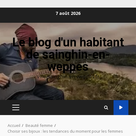
Aller
7 août 2026
au
contenu
Le blog d'un habitant
de sainghin-en-
weppes
ville-sainghin-en-weppes.fr
MENU
PRINCIPAL
Accueil
Beauté femme
Choisir ses bijoux : les tendances du moment pour les femmes