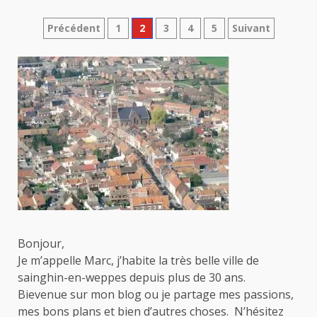
Pagination
Précédent
1
2
3
4
5
Suivant
des
publications
Bonjour,
Je m’appelle Marc, j’habite la très belle ville de
sainghin-en-weppes depuis plus de 30 ans.
Bievenue sur mon blog ou je partage mes passions,
mes bons plans et bien d’autres choses. N’hésitez