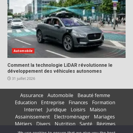
Automobile
Comment la technologie LiDAR révolutionne le
développement des véhicules autonomes
31 juillet 2026
Assurance
Automobile
Beauté femme
Education
Entreprise
Finances
Formation
Internet
Juridique
Loisirs
Maison
Assainissement
Electroménager
Mariages
Métiers
Divers
Nutrition
Santé
Régimes
Seniors
Sports
Vacances
We use cookies to ensure that we give you the best