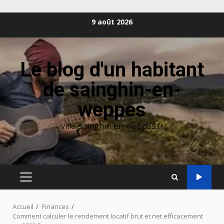
Aller
9 août 2026
au
contenu
Le blog d'un habitant
de sainghin-en-
weppes
ville-sainghin-en-weppes.fr
MENU
PRINCIPAL
Accueil
Finances
Comment calculer le rendement locatif brut et net efficacement