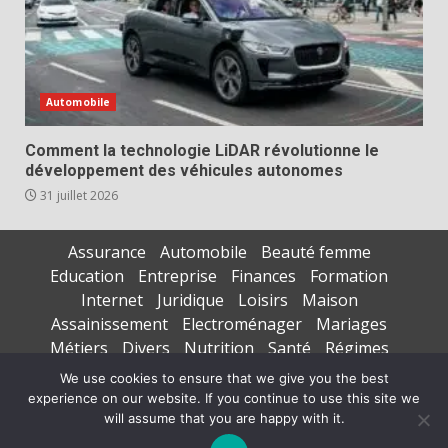
Automobile
Comment la technologie LiDAR révolutionne le
développement des véhicules autonomes
31 juillet 2026
Assurance
Automobile
Beauté femme
Education
Entreprise
Finances
Formation
Internet
Juridique
Loisirs
Maison
Assainissement
Electroménager
Mariages
Métiers
Divers
Nutrition
Santé
Régimes
Seniors
Sports
Vacances
We use cookies to ensure that we give you the best
experience on our website. If you continue to use this site we
Copyright © All rights reserved.
|
DarkNews
par AF
will assume that you are happy with it.
themes