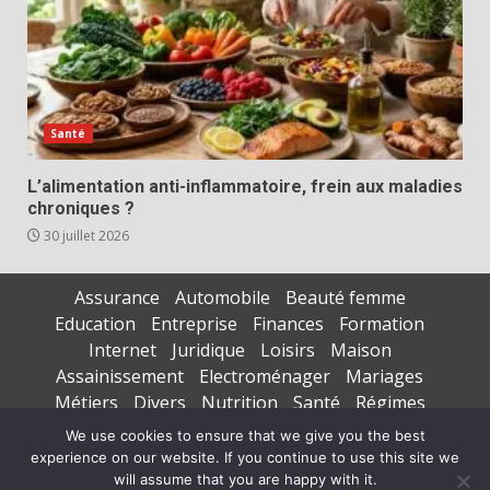
Santé
L’alimentation anti-inflammatoire, frein aux maladies
chroniques ?
30 juillet 2026
Assurance
Automobile
Beauté femme
Education
Entreprise
Finances
Formation
Internet
Juridique
Loisirs
Maison
Assainissement
Electroménager
Mariages
Métiers
Divers
Nutrition
Santé
Régimes
Seniors
Sports
Vacances
We use cookies to ensure that we give you the best
experience on our website. If you continue to use this site we
Copyright © All rights reserved.
|
DarkNews
par AF
will assume that you are happy with it.