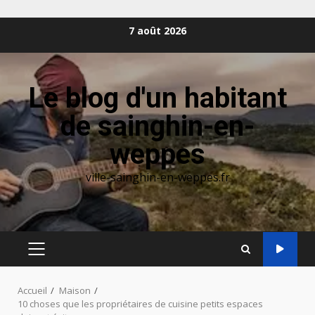
Aller
7 août 2026
au
contenu
Le blog d'un habitant
de sainghin-en-
weppes
ville-sainghin-en-weppes.fr
MENU
PRINCIPAL
Accueil
Maison
10 choses que les propriétaires de cuisine petits espaces