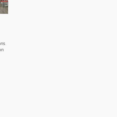
ans
on