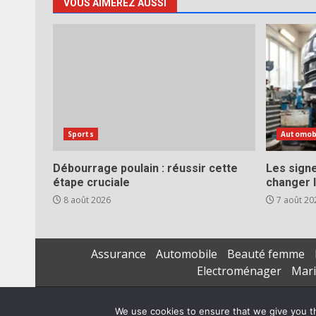
VOUS AIMEREZ AUSSI
Sports
Automob
Débourrage poulain : réussir cette
Les signe
étape cruciale
changer l
8 août 2026
7 août 20
Assurance
Automobile
Beauté femme
Electroménager
Mar
We use cookies to ensure that we give you th