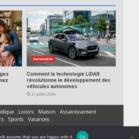
Automobile
égez
Comment la technologie LiDAR
imez
révolutionne le développement des
véhicules autonomes
31 juillet 2026
idique
Loisirs
Maison
Assainissement
rs
Sports
Vacances
ill assume that you are happy with it.
Ok