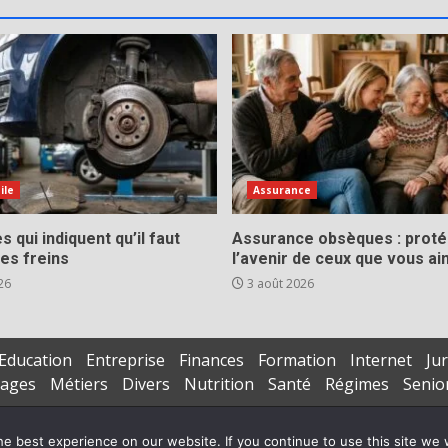
ile
Assurance
s qui indiquent qu’il faut
Assurance obsèques : prot
es freins
l’avenir de ceux que vous a
26
3 août 2026
Education
Entreprise
Finances
Formation
Internet
Jur
iages
Métiers
Divers
Nutrition
Santé
Régimes
Senio
Copyright © All rights reserved.
|
DarkNews
par AF themes
e best experience on our website. If you continue to use this site we w