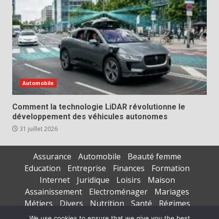
Automobile
Comment la technologie LiDAR révolutionne le
développement des véhicules autonomes
31 juillet 2026
Assurance
Automobile
Beauté femme
Education
Entreprise
Finances
Formation
Internet
Juridique
Loisirs
Maison
Assainissement
Electroménager
Mariages
Métiers
Divers
Nutrition
Santé
Régimes
Seniors
Sports
Vacances
We use cookies to ensure that we give you the best