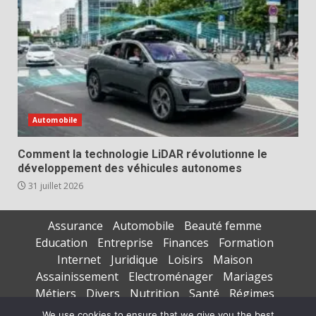
Automobile
Comment la technologie LiDAR révolutionne le
développement des véhicules autonomes
31 juillet 2026
Assurance
Automobile
Beauté femme
Education
Entreprise
Finances
Formation
Internet
Juridique
Loisirs
Maison
Assainissement
Electroménager
Mariages
Métiers
Divers
Nutrition
Santé
Régimes
Seniors
Sports
Vacances
We use cookies to ensure that we give you the best