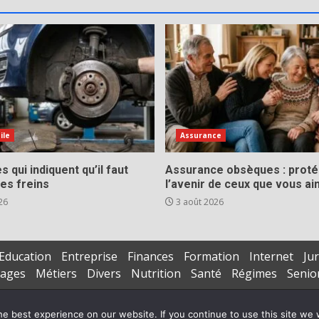
ile
Assurance
s qui indiquent qu’il faut
Assurance obsèques : prot
es freins
l’avenir de ceux que vous a
26
3 août 2026
Education
Entreprise
Finances
Formation
Internet
Jur
iages
Métiers
Divers
Nutrition
Santé
Régimes
Senio
Copyright © All rights reserved.
|
DarkNews
par AF themes
e best experience on our website. If you continue to use this site we w