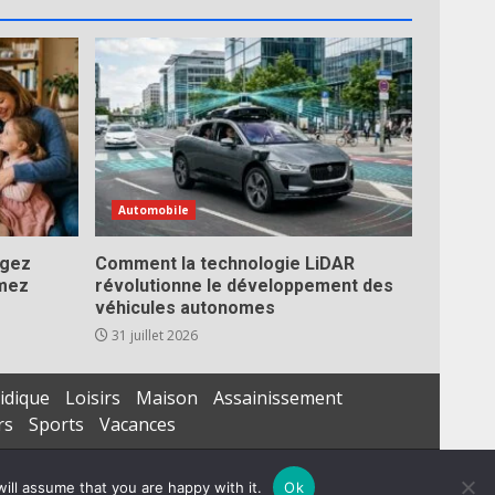
Automobile
égez
Comment la technologie LiDAR
imez
révolutionne le développement des
véhicules autonomes
31 juillet 2026
idique
Loisirs
Maison
Assainissement
rs
Sports
Vacances
ill assume that you are happy with it.
Ok