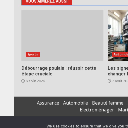
VOUS AIMEREZ AUSSI
Sports
Automob
Débourrage poulain : réussir cette
Les signe
étape cruciale
changer l
8 août 2026
7 août 20
Assurance
Automobile
Beauté femme
Electroménager
Mar
We use cookies to ensure that we give you th