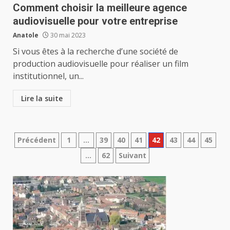
Comment choisir la meilleure agence
audiovisuelle pour votre entreprise
Anatole
30 mai 2023
Si vous êtes à la recherche d’une société de
production audiovisuelle pour réaliser un film
institutionnel, un...
Lire la suite
Pagination
Précédent
1
…
39
40
41
42
43
44
45
…
62
Suivant
des
publications