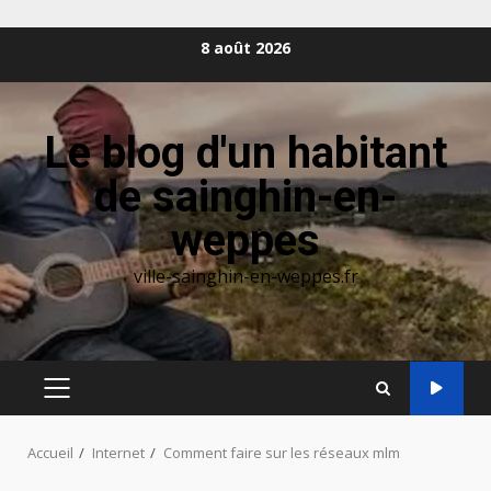
Aller
8 août 2026
au
contenu
Le blog d'un habitant
de sainghin-en-
weppes
ville-sainghin-en-weppes.fr
MENU
PRINCIPAL
Accueil
Internet
Comment faire sur les réseaux mlm